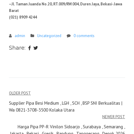
–Jl. Taman Juanda No.20, RT.009/RW.004, Duren Jaya, Bekasi-Jawa
Barat
(021) 8909 4244
admin
Uncategorized
0 comments
Share:
Navigasi
OLDER POST
pos
Supplier Pipa Besi Medium , LGH , SCH , BSP SNI Berkualitas |
Wa 0821-3708-3500 Kolaka Utara
NEWER POST
Harga Pipa PP-R Vinilon Sidoarjo , Surabaya , Semarang ,
Jakarta , Bekasi , Gresik , Bandung , Tanggerang , Depok 2026