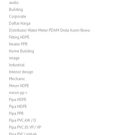
audio
Building
Corporate
Daftar Harga
Distributor Water Meter PDAM Onda Asem Rowo
Fitting HDPE
Heater PPR
Home Building
image
Industrial
Interior design
Mechanic
Mesin HDPE
mesin pp-r
Pipa HDPE
Pipa MDPE
Pipa PPR
Pipa PVC AW / D
Pipa PVC JIS VP / VP
Pipa PVC Limbah