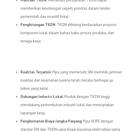
Manfaat TKDN
: Memenuhi persyaratan TKDN dapat
memberikan keuntungan seperti prioritas dalam tender
pemerintah dan insentif fiskal.
Penghitungan TKDN
: TKDN dihitung berdasarkan proporsi
komponen lokal dalam bahan baku, proses produksi, dan
tenaga kerja.
Manfaat Pipa HDPE dengan SNI
dan TKDN
Kualitas Terjamin
: Pipa yang memenuhi SNI memiliki jaminan
kualitas dan keamanan karena telah melalui berbagai uji
teknis yang ketat.
Dukungan Industri Lokal
: Produk dengan TKDN tinggi
mendukung pertumbuhan industri lokal dan menciptakan
lapangan kerja.
Penghematan Biaya Jangka Panjang
: Pipa HDPE dengan
standar SNI dan TKDN yang tinggi biasanya lebih tahan lama