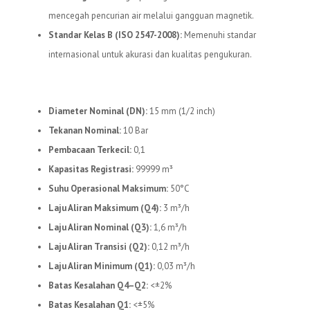
mencegah pencurian air melalui gangguan magnetik.
Standar Kelas B (ISO 2547-2008):
Memenuhi standar
internasional untuk akurasi dan kualitas pengukuran.
Spesifikasi Teknis:
Diameter Nominal (DN):
15 mm (1/2 inch)
Tekanan Nominal:
10 Bar
Pembacaan Terkecil:
0,1
Kapasitas Registrasi:
99999 m³
Suhu Operasional Maksimum:
50°C
Laju Aliran Maksimum (Q4):
3 m³/h
Laju Aliran Nominal (Q3):
1,6 m³/h
Laju Aliran Transisi (Q2):
0,12 m³/h
Laju Aliran Minimum (Q1):
0,03 m³/h
Batas Kesalahan Q4–Q2:
<±2%
Batas Kesalahan Q1:
<±5%