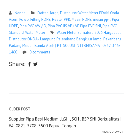
Nanda
Daftar Harga
,
Distributor Water Meter PDAM Onda
Asem Rowo
,
Fitting HDPE
,
Heater PPR
,
Mesin HDPE
,
mesin pp-r
,
Pipa
HDPE
,
Pipa PVC AW / D
,
Pipa PVC JIS VP / VP
,
Pipa PVC SNI
,
Pipa PVC
Standard
,
Water Meter
Water Meter Sumatera 2025 Harga Jual
Distributor ONDA - Lampung Palembang Bengkulu Jambi Pekanbaru
Padang Medan Banda Aceh | PT. SOLUSI INTI BERSAMA - 0852-3467-
1460
0 comments
Share:
Navigasi
OLDER POST
pos
Supplier Pipa Besi Medium , LGH , SCH , BSP SNI Berkualitas |
Wa 0821-3708-3500 Papua Tengah
NEWER POST