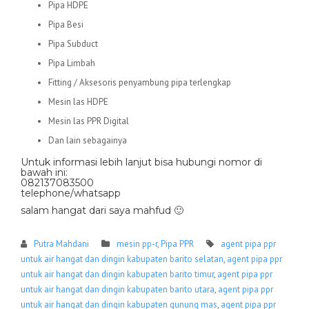
Pipa HDPE
Pipa Besi
Pipa Subduct
Pipa Limbah
Fitting / Aksesoris penyambung pipa terlengkap
Mesin las HDPE
Mesin las PPR Digital
Dan lain sebagainya
Untuk informasi lebih lanjut bisa hubungi nomor di
bawah ini:
082137083500
telephone/whatsapp
salam hangat dari saya mahfud 🙂
Putra Mahdani
mesin pp-r
,
Pipa PPR
agent pipa ppr
untuk air hangat dan dingin kabupaten barito selatan
,
agent pipa ppr
untuk air hangat dan dingin kabupaten barito timur
,
agent pipa ppr
untuk air hangat dan dingin kabupaten barito utara
,
agent pipa ppr
untuk air hangat dan dingin kabupaten gunung mas
,
agent pipa ppr