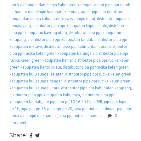
untuk air hangat dan dingin kabupaten katingan
,
agent pipa ppr untuk
air hangat dan dingin kabupaten kepuas
,
agent pipa ppr untuk air
hangat dan dingin kabupaten kota waringin barat
,
distributor pipa ppr
bengkayang
,
distributor pipa ppr kabupatan kapuas hulu
,
distributor
pipa ppr kabupatan kayong utara
,
distributor pipa ppr kabupatan
ketapang
,
distributor pipa ppr kabupatan landak
,
distributor pipa ppr
kabupatan melawi
,
distributor pipa ppr kalimantan barat
,
distributor
pipa ppr rucika kelen green kabupaten balangan
,
distributor pipa ppr
rucika kelen green kabupaten banjar
,
distributor pipa ppr rucika kelen
green kabupaten barito kuala
,
distributor pipa ppr rucika kelen green
kabupaten hulu sungai selatan
,
distributor pipa ppr rucika kelen green
kabupaten hulu sungai tengah
,
distributor pipa ppr rucika kelen green
kabupaten hulu sungai utara
,
distrinutor pipa ppr kabupaten ketapang
,
distrinutor pipa ppr kabupaten kubu raya
,
distrinutor pipa ppr
kabupaten landak
,
jual pipa ppr pn 10 16 20
,
Pipa PPR
,
pipa ppr hijau
pn 10
,
pipa ppr pn 16
,
pipa ppr pn 20
,
pipa ppr untuk air dingin
,
pipa ppr
untuk air dingin dan hangat
,
pipa ppr untuk air hangat
0
comments
Share: